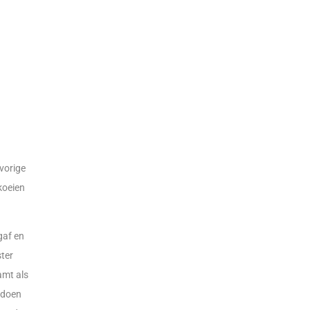
vorige
koeien
gaf en
ster
amt als
e doen