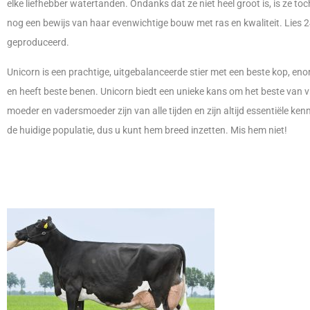
elke liefhebber watertanden. Ondanks dat ze niet heel groot is, is ze 
nog een bewijs van haar evenwichtige bouw met ras en kwaliteit. Lies 2
geproduceerd.
Unicorn is een prachtige, uitgebalanceerde stier met een beste kop, enorm
en heeft beste benen. Unicorn biedt een unieke kans om het beste van vro
moeder en vadersmoeder zijn van alle tijden en zijn altijd essentiële ke
de huidige populatie, dus u kunt hem breed inzetten. Mis hem niet!