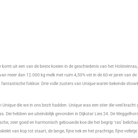
ue komt uit een van de beste koeien in de geschiedenis van het Holsteinras,
van meer dan 12.000 kg melk met ruim 4,50% vet in de 60-er jaren van de 
en fantastische fokkoe. Drie volle zusters van Unique waren bekende show
Unique die we in ons bezit hadden. Unique was een stier die veel kracht 
s. Die hebben we uiteindelijk gevonden in Dijkstar Lies 24. De Weggelhor
pische, zeer goed en harmonisch gebouwde koe die het begrip ‘ras’ belicha
elet van kop tot staart, de lange, fijne nek en het prachtige, fijne velletj