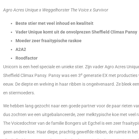
Agro Acres Unique x Weggelhorster The Voice x Survivor
Beste stier met veel inhoud en kwaliteit
Vader Unique komt uit de onvolprezen Sheffield Climax Pansy
Moeder zeer fraaitypische raskoe
A2A2
Roodfactor
Unicorn is een heel speciale en unieke stier. Zijn vader Agro Acres Uniq
e
Sheffield Climax Pansy. Pansy was een 3
generatie EX met producties 
eeuw. De diepte en welving in haar ribben is ongeëvenaard. Ze bleek e
en stiermoeders.
We hebben lang gezocht naar een goede partner voor de paar rieten van 
dus zochten we een uitgebalanceerde, zeer melktypische koe met veel ra
The Voicedochter van de familie Bongers uit Egchel is een zeer fraaity
geen andere koe. Haar diepe, prachtig gewelfde ribben, de ruimte in het sk