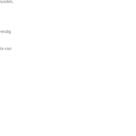
Heusden,
evendig
n
hte van