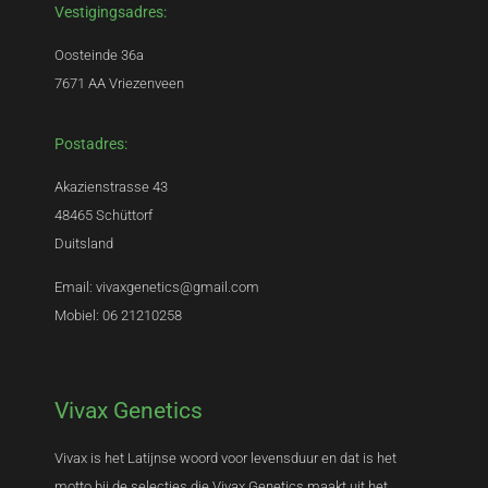
Vestigingsadres:
Oosteinde 36a
7671 AA Vriezenveen
Postadres:
Akazienstrasse 43
48465 Schüttorf
Duitsland
Email: vivaxgenetics@gmail.com
Mobiel: 06 21210258
Vivax Genetics
Vivax is het Latijnse woord voor levensduur en dat is het
motto bij de selecties die Vivax Genetics maakt uit het