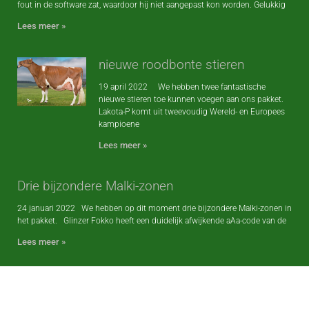
fout in de software zat, waardoor hij niet aangepast kon worden. Gelukkig
Lees meer »
nieuwe roodbonte stieren
19 april 2022 We hebben twee fantastische
nieuwe stieren toe kunnen voegen aan ons pakket.
Lakota-P komt uit tweevoudig Wereld- en Europees
kampioene
Lees meer »
Drie bijzondere Malki-zonen
24 januari 2022 We hebben op dit moment drie bijzondere Malki-zonen in
het pakket. Glinzer Fokko heeft een duidelijk afwijkende aAa-code van de
Lees meer »