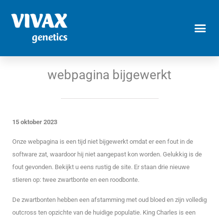
webpagina bijgewerkt
15 oktober 2023
Onze webpagina is een tijd niet bijgewerkt omdat er een fout in de
software zat, waardoor hij niet aangepast kon worden. Gelukkig is de
fout gevonden. Bekijkt u eens rustig de site. Er staan drie nieuwe
stieren op: twee zwartbonte en een roodbonte.
De zwartbonten hebben een afstamming met oud bloed en zijn volledig
outcross ten opzichte van de huidige populatie. King Charles is een