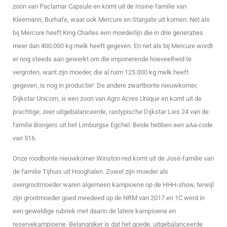
zoon van Paclamar Capsule en komt uit de Insine-familie van
Kleemann, Burhafe, waar ook Mercure en Stargate uit komen. Net als
bij Mercure heeft King Charles een moederlijn die in drie generaties
meer dan 400.000 kg melk heeft gegeven. En net als bij Mercure wordt
er nog steeds aan gewerkt om die imponerende hoeveelheid te
vergroten, want zijn moeder, die al ruim 125.000 kg melk heeft
gegeven, is nog in productie! De andere zwartbonte nieuwkomer,
Dijkstar Unicorn, is een zoon van Agro Acres Unique en komt uit de
prachtige, zeer uitgebalanceerde, rastypische Dijkstar Lies 24 van de
familie Bongers uit het Limburgse Egchel. Beide hebben een aAa-code
van 516.
Onze roodbonte nieuwkomer Winston-red komt uit de José-familie van
de familie Tijhuis uit Hooghalen. Zowel zijn moeder als
overgrootmoeder waren algemeen kampioene op de HHH-show, terwijl
zijn grootmoeder goed meedeed op de NRM van 2017 en 1C werd in
een geweldige rubriek met daarin de latere kampioene en
reservekampioene. Belangrijker is dat het goede, uitgebalanceerde