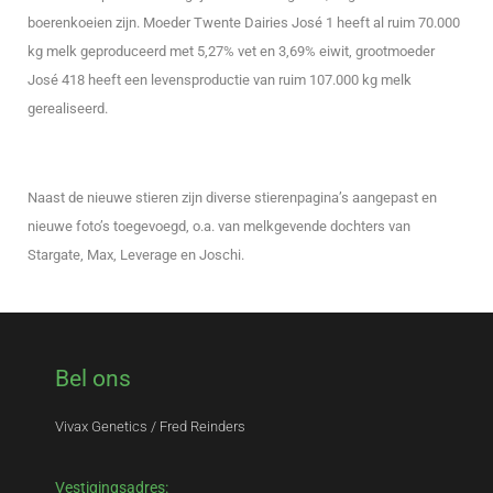
boerenkoeien zijn. Moeder Twente Dairies José 1 heeft al ruim 70.000
kg melk geproduceerd met 5,27% vet en 3,69% eiwit, grootmoeder
José 418 heeft een levensproductie van ruim 107.000 kg melk
gerealiseerd.
Naast de nieuwe stieren zijn diverse stierenpagina’s aangepast en
nieuwe foto’s toegevoegd, o.a. van melkgevende dochters van
Stargate, Max, Leverage en Joschi.
Bel ons
Vivax Genetics / Fred Reinders
Vestigingsadres: