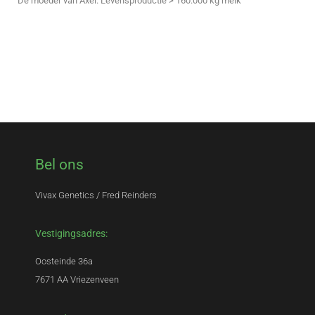
De moeder van Axel. Levensproductie > 160.000 kg melk
Bel ons
Vivax Genetics / Fred Reinders
Vestigingsadres:
Oosteinde 36a
7671 AA Vriezenveen