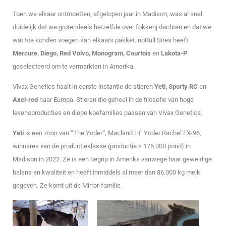
Toen we elkaar ontmoetten, afgelopen jaar in Madison, was al snel
duidelijk dat we grotendeels hetzelfde over fokkerij dachten en dat we
wat toe konden voegen aan elkaars pakket. noBull Sires heeft
Mercure, Diego, Red Volvo, Monogram, Courtois
en
Lakota-P
geselecteerd om te vermarkten in Amerika.
Vivax Genetics haalt in eerste instantie de stieren
Yeti, Sporty RC
en
Axel-red
naar Europa. Stieren die geheel in de filosofie van hoge
levensproducties en diepe koefamilies passen van Vivax Genetics.
Yeti
is een zoon van “The Yoder”, Macland HF Yoder Rachel EX-96,
winnares van de productieklasse (productie > 175.000 pond) in
Madison in 2022. Ze is een begrip in Amerika vanwege haar geweldige
balans en kwaliteit en heeft inmiddels al meer dan 86.000 kg melk
gegeven. Ze komt uit de Mirror-familie.