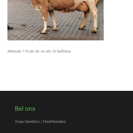
Miranda 113 als 5e- en als 7e kalfskoe
Bel ons
Vivax Genetics / Fred Reinders