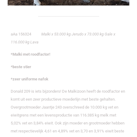
aAa 156324
Malki x 53.000 kg Jerudo x 73.000 kg Gale x
116.000 kg Lava
*Malki met roodfactor!
*beste stier
*zeer uniforme nafok
Donald 209 is iets bijzonders! De Malkizoon heeft de roodfactor en
komt uit een zeer productieve moederlijn met beste gehalten.
Overgrootmoeder Jaantje 243 overschreed de 10.000 kg vet en
eiwitgrens met een levensproductie van 116.385 kg melk met
5,02% vet en 3,84% eiwit. Ook zijn moeder en grootmoeder hebben
met respectievelijk 4,61 en 4,89% vet en 3,70 en 3,91% eiwit beste