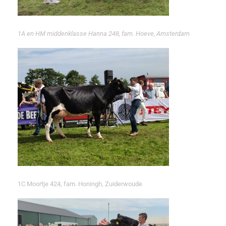
1A en HM middenklasse Hanna 248, fam. Hoeve, Amsterdam
1C Moortje 424, fam. Honingh, Zuiderwoude