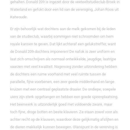
gehalten. Donald 209 is ingezet door de veeteeltstudieclub Broek in
Waterland en gefokt door een lid van de vereniging, Johan Roos uit
Katwoude.
Er zijn behoorlijk wat dochters aan de melk gekomen bij de leden
van de studieclub, waarbij sommigen niet schroomden om hem
royale kansen te geven. Dat lijkt achteraf een gelukstreffer, want
de Donald 209-dochters imponeren! De nafok is zeer uniform en
laat zich omschrijven als normaal ontwikkelde, jeugdige, laatrijpe
vaarzen met veel kwaliteit. Nagenoeg zonder uitzondering hebben
de dochters een ruime voorhand met veel ruimte tussen de
parallelle, fijne voorbenen, een zeer goede middenhand en lange
kruizen met een centraal geplaatste draaier. De ondiepe, soepele
uiers zijn sterk opgehangen en hebben een goede speenplaatsing.
Het beenwerk is uitzonderlijk goed met voldoende zware, maar
toch fijne, droge botten en beste klauwen. Ze staan zowel voor als
achter recht op de klauwen, waardoor deze gelijkmatig afslijten en
de dieren makkelijk kunnen bewegen. Glanspunt in de vererving is