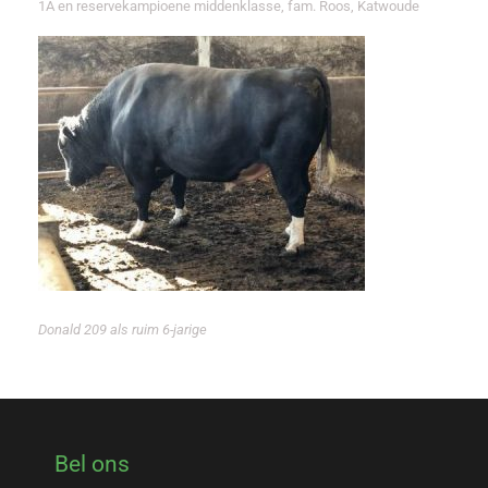
1A en reservekampioene middenklasse, fam. Roos, Katwoude
Donald 209 als ruim 6-jarige
Bel ons