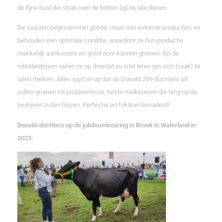
de fijne huid die strak over de botten ligt bij alle dieren.
De vaarzen beginnen met goede, maar niet extreme producties en
behouden een optimale conditie, waardoor ze hun productie
makkelijk aankunnen en goed door kunnen groeien. Op de
robotbedrijven vallen ze op doordat ze snel leren om zich (vaak) te
laten melken. Alles wijst er op dat de Donald 209-dochters uit
zullen groeien tot probleemloze, beste melkkoeien die lang op de
bedrijven zullen blijven. Perfectie en fokdoel benaderd!
Donald-dochters op de jubileumkeuring in Broek in Waterland in
2023: