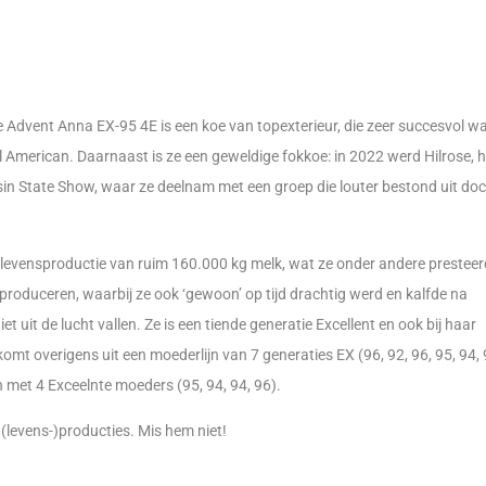
se Advent Anna EX-95 4E is een koe van topexterieur, die zeer succesvol wa
l American. Daarnaast is ze een geweldige fokkoe: in 2022 werd Hilrose, h
sin State Show, waar ze deelnam met een groep die louter bestond uit do
n levensproductie van ruim 160.000 kg melk, wat ze onder andere prestee
 produceren, waarbij ze ook ‘gewoon’ op tijd drachtig werd en kalfde na
 uit de lucht vallen. Ze is een tiende generatie Excellent en ook bij haar
omt overigens uit een moederlijn van 7 generaties EX (96, 92, 96, 95, 94, 
met 4 Exceelnte moeders (95, 94, 94, 96).
(levens-)producties. Mis hem niet!