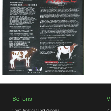
Bel ons
V
Vivax Genetics / Fred Reinders
Vi