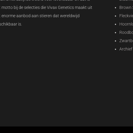
 motto bij de selecties die Vivax Genetics maakt uit
Brown 
t enorme aanbod aan stieren dat wereldwijd
Fleckvi
schikbaar is.
Hoornl
Roodb
Zwartb
Archief