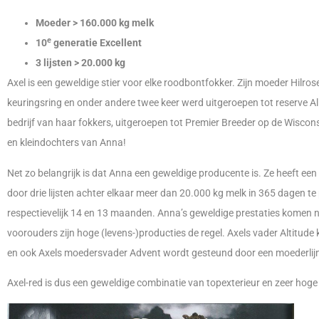
Moeder > 160.000 kg melk
e
10
generatie Excellent
3 lijsten > 20.000 kg
Axel is een geweldige stier voor elke roodbontfokker. Zijn moeder Hilro
keuringsring en onder andere twee keer werd uitgeroepen tot reserve Al
bedrijf van haar fokkers, uitgeroepen tot Premier Breeder op de Wiscon
en kleindochters van Anna!
Net zo belangrijk is dat Anna een geweldige producente is. Ze heeft ee
door drie lijsten achter elkaar meer dan 20.000 kg melk in 365 dagen te
respectievelijk 14 en 13 maanden. Anna’s geweldige prestaties komen niet
voorouders zijn hoge (levens-)producties de regel. Axels vader Altitude k
en ook Axels moedersvader Advent wordt gesteund door een moederlijn 
Axel-red is dus een geweldige combinatie van topexterieur en zeer hoge 