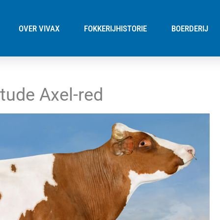
OVER VIVAX
FOKKERIJHISTORIE
BOERDERIJ
ltude Axel-red