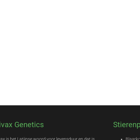
ivax Genetics
Stieren
vax is het Latijnse woord voor levensduur en dat is
Blaark