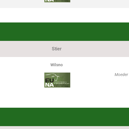
Stier
Wilsno
Moeder 