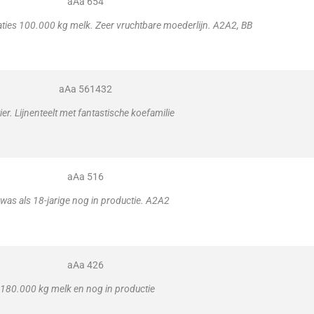
aAa 654
ties 100.000 kg melk. Zeer vruchtbare moederlijn. A2A2, BB
aAa 561432
ier. Lijnenteelt met fantastische koefamilie
aAa 516
as als 18-jarige nog in productie. A2A2
aAa 426
180.000 kg melk en nog in productie