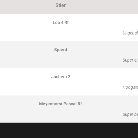
Stier
Leo 4 Rf
Uitgeba
Sjoerd
Super e
Jochem 2
Hoogste
Meyenhorst Pascal Rf
Super b