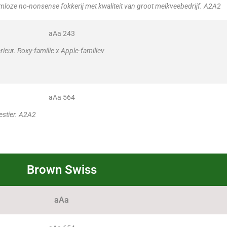
loze no-nonsense fokkerij met kwaliteit van groot melkveebedrijf. A2A2
aAa 243
rieur. Roxy-familie x Apple-familiev
aAa 564
estier. A2A2
Brown Swiss
aAa