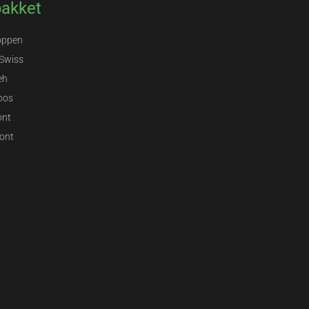
pakket
oppen
Swiss
eh
oos
ont
ont