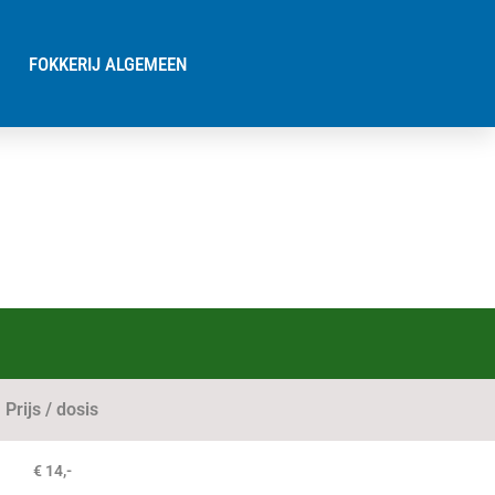
FOKKERIJ ALGEMEEN
Prijs / dosis
€ 14,-