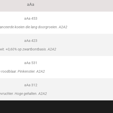
aAa
aAa 453
lanceerde koeien die lang doorgroeien. A2A2
aAa 423
iwit. +0,60% op zwartbontbasis. A2A2
aAa 531
 roodblaar. Pinkenstier. A2A2
aAa 312
evruchter. Hoge gehalten. A2A2