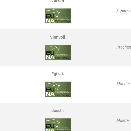
Vulkan
3 genera
Sinnvoll
Prachtst
Egizak
Moeder w
Joschi
Moeder 