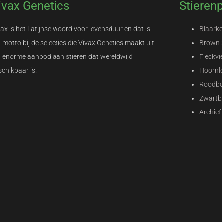
ivax Genetics
Stieren
vax is het Latijnse woord voor levensduur en dat is
Blaark
 motto bij de selecties die Vivax Genetics maakt uit
Brown 
t enorme aanbod aan stieren dat wereldwijd
Fleckvi
schikbaar is.
Hoornl
Roodb
Zwartb
Archief