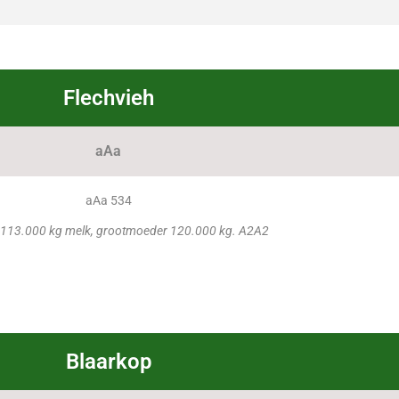
Flechvieh
aAa
aAa 534
113.000 kg melk, grootmoeder 120.000 kg. A2A2
Blaarkop