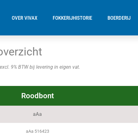
OVER VIVAX
FOKKERIJHISTORIE
BOERDERIJ
overzicht
xcl. 9% BTW bij levering in eigen vat.
Roodbont
aAa
aAa 516423