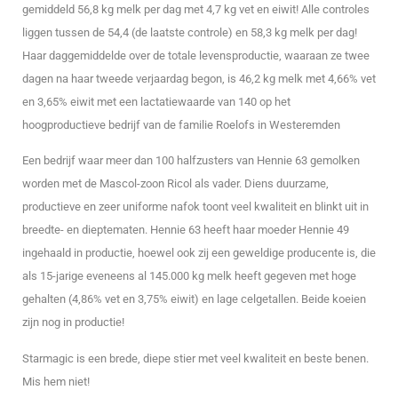
gemiddeld 56,8 kg melk per dag met 4,7 kg vet en eiwit! Alle controles
liggen tussen de 54,4 (de laatste controle) en 58,3 kg melk per dag!
Haar daggemiddelde over de totale levensproductie, waaraan ze twee
dagen na haar tweede verjaardag begon, is 46,2 kg melk met 4,66% vet
en 3,65% eiwit met een lactatiewaarde van 140 op het
hoogproductieve bedrijf van de familie Roelofs in Westeremden
Een bedrijf waar meer dan 100 halfzusters van Hennie 63 gemolken
worden met de Mascol-zoon Ricol als vader. Diens duurzame,
productieve en zeer uniforme nafok toont veel kwaliteit en blinkt uit in
breedte- en dieptematen. Hennie 63 heeft haar moeder Hennie 49
ingehaald in productie, hoewel ook zij een geweldige producente is, die
als 15-jarige eveneens al 145.000 kg melk heeft gegeven met hoge
gehalten (4,86% vet en 3,75% eiwit) en lage celgetallen. Beide koeien
zijn nog in productie!
Starmagic is een brede, diepe stier met veel kwaliteit en beste benen.
Mis hem niet!