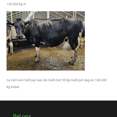
130.000 kg m
na ruim een half jaar aan de melk met 55 kg melk per dag en 140.000
kg totaal
Bel ons