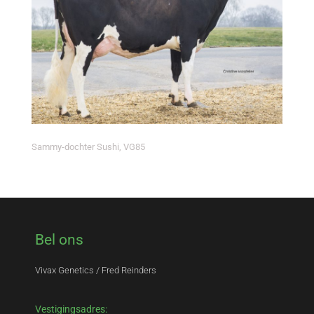
Sammy-dochter Sushi, VG85
Bel ons
Vivax Genetics / Fred Reinders
Vestigingsadres: