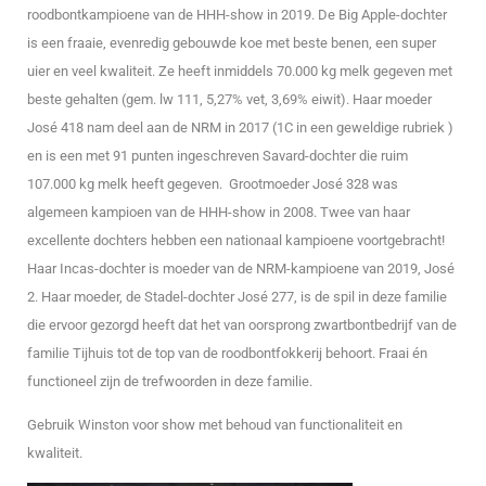
roodbontkampioene van de HHH-show in 2019. De Big Apple-dochter
is een fraaie, evenredig gebouwde koe met beste benen, een super
uier en veel kwaliteit. Ze heeft inmiddels 70.000 kg melk gegeven met
beste gehalten (gem. lw 111, 5,27% vet, 3,69% eiwit). Haar moeder
José 418 nam deel aan de NRM in 2017 (1C in een geweldige rubriek )
en is een met 91 punten ingeschreven Savard-dochter die ruim
107.000 kg melk heeft gegeven. Grootmoeder José 328 was
algemeen kampioen van de HHH-show in 2008. Twee van haar
excellente dochters hebben een nationaal kampioene voortgebracht!
Haar Incas-dochter is moeder van de NRM-kampioene van 2019, José
2. Haar moeder, de Stadel-dochter José 277, is de spil in deze familie
die ervoor gezorgd heeft dat het van oorsprong zwartbontbedrijf van de
familie Tijhuis tot de top van de roodbontfokkerij behoort. Fraai én
functioneel zijn de trefwoorden in deze familie.
Gebruik Winston voor show met behoud van functionaliteit en
kwaliteit.