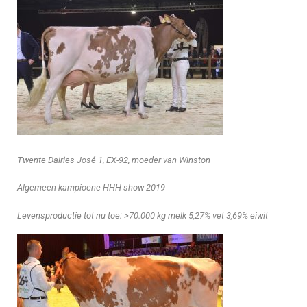
Twente Dairies José 1, EX-92, moeder van Winston
Algemeen kampioene HHH-show 2019
Levensproductie tot nu toe: >70.000 kg melk 5,27% vet 3,69% eiwit