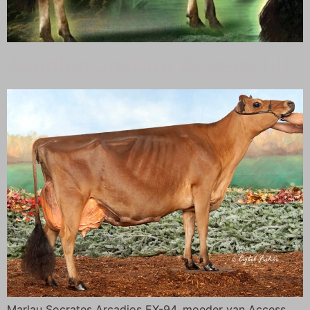
Avonlea Joyride Access (J)
Marlau Socrates Arcadios EX-94, moeder van Access